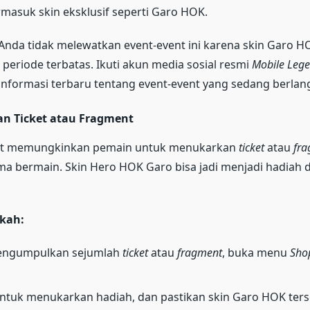
rmasuk skin eksklusif seperti Garo HOK.
Anda tidak melewatkan event-event ini karena skin Garo H
 periode terbatas. Ikuti akun media sosial resmi
Mobile Leg
nformasi terbaru tentang event-event yang sedang berlan
an Ticket atau Fragment
nt memungkinkan pemain untuk menukarkan
ticket
atau
fra
ma bermain. Skin Hero HOK Garo bisa jadi menjadi hadiah 
kah:
engumpulkan sejumlah
ticket
atau
fragment
, buka menu
Sho
untuk menukarkan hadiah, dan pastikan skin Garo HOK ters