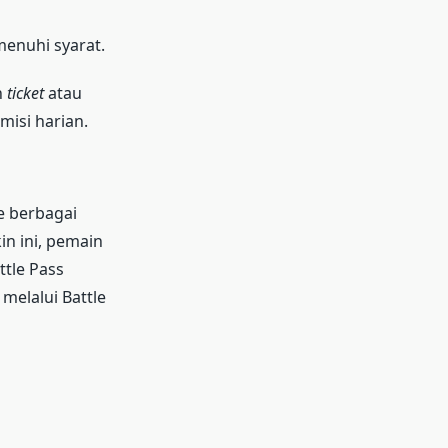
enuhi syarat.
n
ticket
atau
isi harian.
e berbagai
n ini, pemain
ttle Pass
elalui Battle