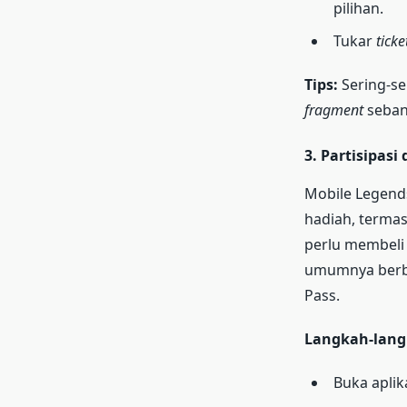
pilihan.
Tukar
ticke
Tips:
Sering-s
fragment
seban
3.
Partisipasi
Mobile Legends
hadiah, termas
perlu membeli 
umumnya berba
Pass.
Langkah-lang
Buka aplik