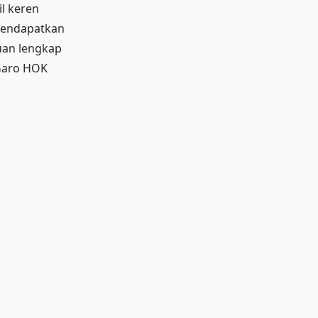
l keren
 mendapatkan
duan lengkap
Garo HOK