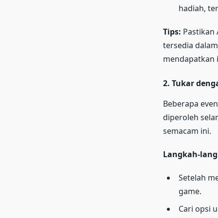
hadiah, te
Tips:
Pastikan 
tersedia dalam
mendapatkan i
2.
Tukar deng
Beberapa eve
diperoleh sela
semacam ini.
Langkah-lang
Setelah m
game.
Cari opsi 