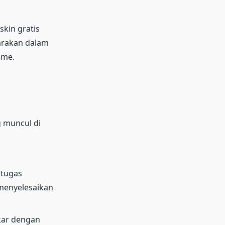
kin gratis
garakan dalam
ame.
 muncul di
 tugas
 menyelesaikan
kar dengan