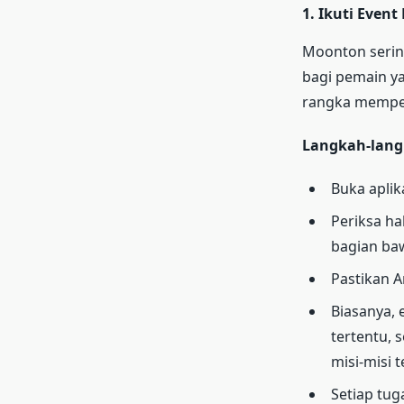
1.
Ikuti Event
Moonton sering
bagi pemain ya
rangka memperi
Langkah-lang
Buka aplik
Periksa ha
bagian baw
Pastikan A
Biasanya, 
tertentu, 
misi-misi t
Setiap tug