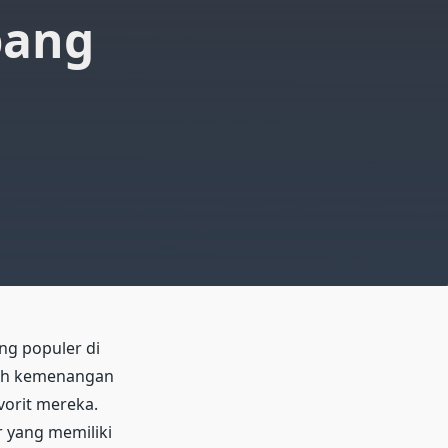
pang
ng populer di
aih kemenangan
orit mereka.
r yang memiliki