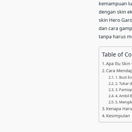
kemampuan lua
dengan skin ek
skin Hero Garo
dan cara gamp
tanpa harus m
Table of C
Apa Itu Ski
Cara Mendap
1. Ikuti 
2. Tukar 
3. Partisi
4. Ambil
5. Mengik
Kenapa Haru
Kesimpulan