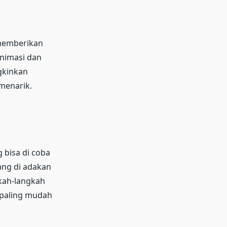
 memberikan
animasi dan
gkinkan
menarik.
 bisa di coba
ang di adakan
gkah-langkah
 paling mudah