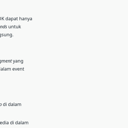
OK dapat hanya
ends
untuk
gsung.
gment
yang
dalam event
p
di dalam
edia di dalam