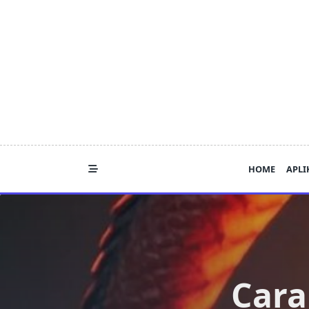
Skip
to
content
HOME
APLI
Cara