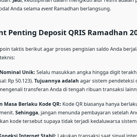
puan.
Jadi
, kedisiplinan dalam mengikuti alur resmi adalah 
modal Anda selama
event
Ramadhan berlangsung.
int Penting Deposit QRIS Ramadhan 2
oin taktis berikut agar proses pengisian saldo Anda berja
teknis:
Nominal Unik:
Selalu masukkan angka hingga digit terakh
sal: Rp 50.123).
Tujuannya adalah
agar sistem pendeteksi 
engenali transferan Anda di tengah ribuan transaksi lainn
n Masa Berlaku Kode QR:
Kode QR biasanya hanya berlak
 menit.
Sehingga
, jangan menunda pembayaran setelah An
n kode tersebut supaya tidak terjadi kedaluwarsa sistem
oneksi Internet Stabil:
Lakukan transaksi saat sinyal inte