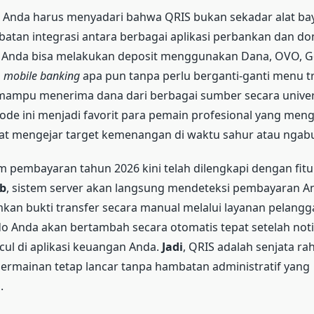
 Anda harus menyadari bahwa QRIS bukan sekadar alat bay
atan integrasi antara berbagai aplikasi perbankan dan dom
Anda bisa melakukan deposit menggunakan Dana, OVO, Go
i
mobile banking
apa pun tanpa perlu berganti-ganti menu tr
mampu menerima dana dari berbagai sumber secara univer
tode ini menjadi favorit para pemain profesional yang me
at mengejar target kemenangan di waktu sahur atau ngabu
m pembayaran tahun 2026 kini telah dilengkapi dengan fit
b
, sistem server akan langsung mendeteksi pembayaran A
kan bukti transfer secara manual melalui layanan pelangg
ldo Anda akan bertambah secara otomatis tepat setelah noti
cul di aplikasi keuangan Anda.
Jadi
, QRIS adalah senjata ra
ermainan tetap lancar tanpa hambatan administratif yang
.