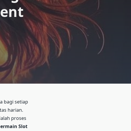
vent
 bagi setiap
tas harian.
alah proses
Bermain Slot