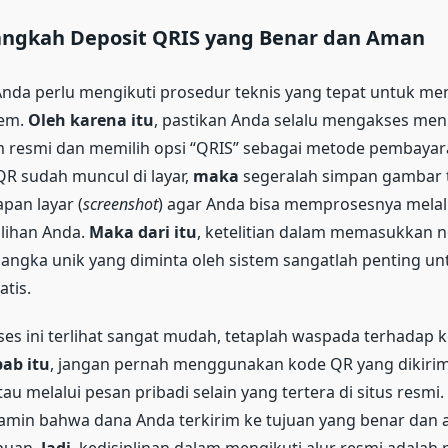
ngkah Deposit QRIS yang Benar dan Aman
Anda perlu mengikuti prosedur teknis yang tepat untuk me
tem.
Oleh karena itu
, pastikan Anda selalu mengakses menu
m resmi dan memilih opsi “QRIS” sebagai metode pembayar
R sudah muncul di layar,
maka
segeralah simpan gambar t
pan layar (
screenshot
) agar Anda bisa memprosesnya melalu
lihan Anda.
Maka dari itu
, ketelitian dalam memasukkan 
angka unik yang diminta oleh sistem sangatlah penting un
atis.
es ini terlihat sangat mudah, tetaplah waspada terhadap
ab itu
, jangan pernah menggunakan kode QR yang dikirim
tau melalui pesan pribadi selain yang tertera di situs resmi.
amin bahwa dana Anda terkirim ke tujuan yang benar dan 