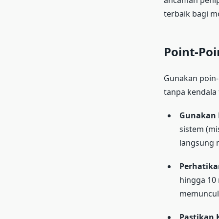
ancaman peni
terbaik bagi 
Point-Po
Gunakan poin-p
tanpa kendala 
Gunakan 
sistem (mi
langsung m
Perhatika
hingga 10
memunculka
Pastikan K