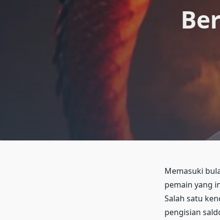
Ber
Memasuki bulan
pemain yang ing
Salah satu ke
pengisian sal