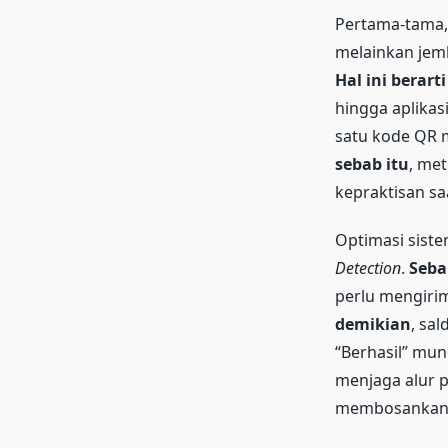
Pertama-tama,
melainkan jemb
Hal ini berarti
hingga aplikas
satu kode QR 
sebab itu
, me
kepraktisan sa
Optimasi siste
Detection
.
Seba
perlu mengirim
demikian
, sa
“Berhasil” mun
menjaga alur p
membosankan