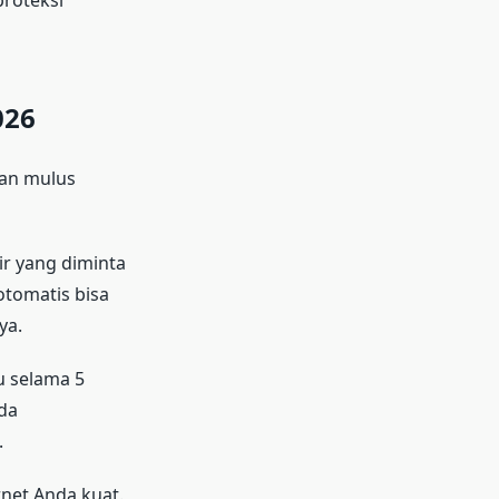
proteksi
026
lan mulus
ir yang diminta
otomatis bisa
ya.
u selama 5
da
.
rnet Anda kuat.