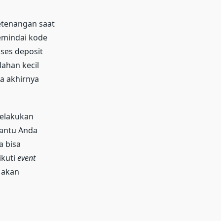
etenangan saat
emindai kode
oses deposit
lahan kecil
a akhirnya
melakukan
antu Anda
a bisa
kuti
event
 akan